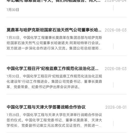
牢记嘱托 感恩奋进 | 今天，我们向祖国报告、向人民报告、向时代报告！
2026-08-04
7月30日
莫鼎革与哈萨克斯坦国家石油天然气公司董事长哈谢诺夫·阿斯哈特举行会谈
2026-08-03
7月30日，中国化学工程董事长莫鼎革在集团总部与哈萨克斯
坦国家石油天然气公司董事长哈谢诺夫·阿斯哈特举行会谈。
双方就进一步深化合作进行深入交流。集团公司总经理邓兆
敬、哈萨克斯坦国家石油天然气公司副董事长库达巴耶夫·沙
夫卡特参加会谈。
中国化学工程召开“纪检监察工作规范化法治化正规化建设年”行动工作推进会暨纪检工作季度例会
2026-08-03
7月30日，中国化学工程召开“纪检监察工作规范化法治化正规
化建设年”行动工作推进会。集团公司党委书记、董事长莫鼎
革，党委常委、纪委书记尹伊出席会议并讲话。
中国化学工程与天津大学签署战略合作协议
2026-08-01
7月29日，中国化学工程与天津大学在天津举行战略合作协议
签约仪式。中国化学工程党委书记、董事长莫鼎革，天津大
学校长、党委副书记柴立元出席仪式见证签约，并就进一步
深化校企战略合作进行座谈交流。天津大学党委常委、常务