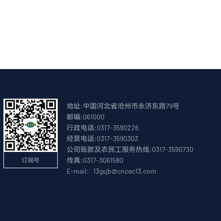
地址:中国河北省沧州市永济东路79号
邮编:061000
行政电话:0317-3590226
经营电话:0317-3590303
公司账款及农民工服务热线:0317-3590730
传真:0317-3061580
订阅号
E-mail：13gsjb@cncec13.com