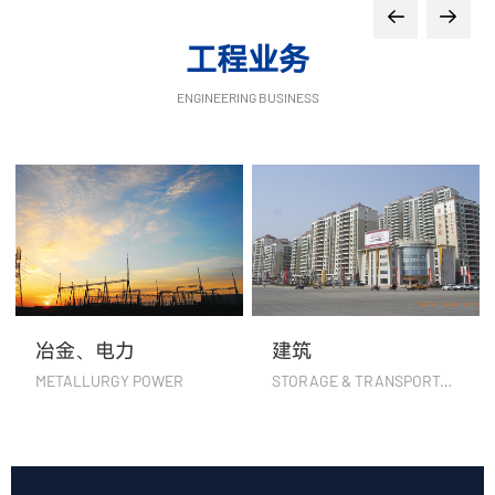
工程业务
ENGINEERING BUSINESS
冶金、电力
建筑
METALLURGY POWER
STORAGE & TRANSPORTATION