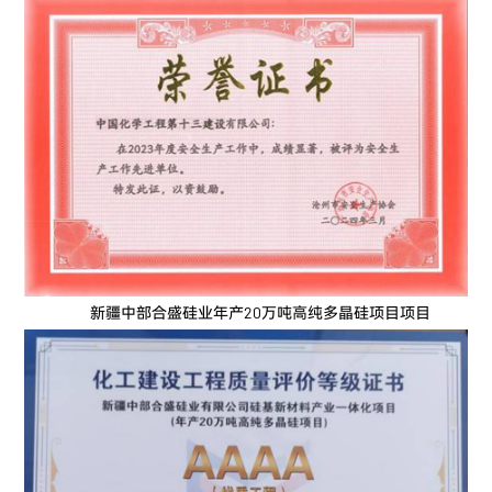
新疆中部合盛硅业年产20万吨高纯多晶硅项目项目