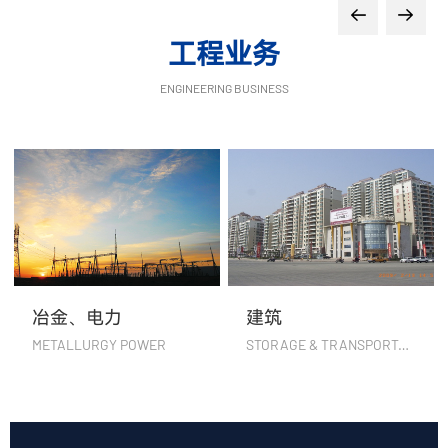
工程业务
ENGINEERING BUSINESS
冶金、电力
建筑
METALLURGY POWER
STORAGE & TRANSPORTATION