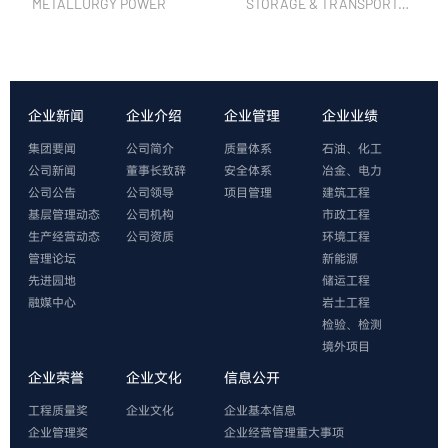
METALLURGY POWER
STORAGE & TRANSPORTATION
企业新闻
企业介绍
企业管理
企业业绩
集团要闻
公司简介
质量体系
石油、化工
公司新闻
董事长致辞
安全体系
冶金、电力
公司公告
公司领导
项目管理
建筑工程
基层管理动态
公司机构
市政工程
生产经营动态
公司资质
环境工程
管理论坛
新能源
先进园地
储运工程
融媒中心
岩土工程
检验、检测
境外项目
企业荣誉
企业文化
信息公开
工程质量奖
企业文化
企业基本信息
企业管理奖
企业经营管理重大事项