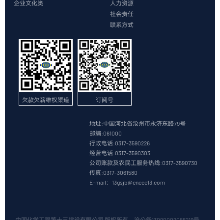
企业文化类
人力资源
社会责任
联系方式
欠款欠薪维权渠道
订阅号
地址:中国河北省沧州市永济东路79号
邮编:061000
行政电话:0317-3590226
经营电话:0317-3590303
公司账款及农民工服务热线:0317-3590730
传真:0317-3061580
E-mail：13gsjb@cncec13.com
中国化学工程第十三建设有限公司 版权所有
沧公备13090002066219号