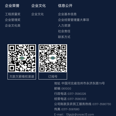
企业荣誉
企业文化
信息公开
工程质量奖
企业文化
企业基本信息
企业管理奖
企业经营管理重大事项
企业文化类
人力资源
社会责任
联系方式
欠款欠薪维权渠道
订阅号
地址:中国河北省沧州市永济东路79号
邮编:061000
行政电话:0317-3590226
经营电话:0317-3590303
公司账款及农民工服务热线:0317-3590730
传真:0317-3061580
E-mail：13gsjb@cncec13.com