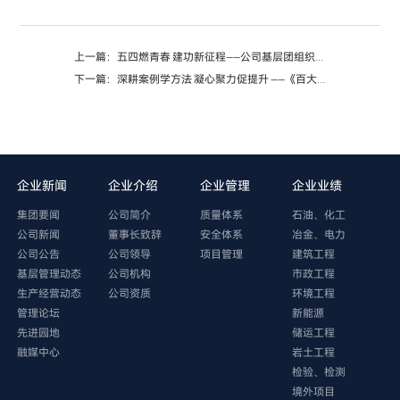
上一篇：五四燃青春 建功新征程——公司基层团组织开展五四青年节系列活动
下一篇：深耕案例学方法 凝心聚力促提升 ——《百大案例》优秀学习成果展播（二）
企业新闻
企业介绍
企业管理
企业业绩
集团要闻
公司简介
质量体系
石油、化工
公司新闻
董事长致辞
安全体系
冶金、电力
公司公告
公司领导
项目管理
建筑工程
基层管理动态
公司机构
市政工程
生产经营动态
公司资质
环境工程
管理论坛
新能源
先进园地
储运工程
融媒中心
岩土工程
检验、检测
境外项目