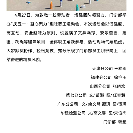
4月27日，为致敬一线劳动者，增强团队凝聚力，门诊部举
办“庆五一・凝心聚力”趣味职工运动会。本次运动会以低强度、
高互动、安全趣味为原则，设置筷子夹乒乓球、欢乐套圈、踢
毽、跳绳等趣味项目，全体职工踊跃参与，活动现场气氛热烈。
大家默契协作、轻松竞技，充分展现了门诊部员工积极向上、团
结奋进的精神风貌。
天津分公司 王春雨
福建分公司 徐艳玉
山西分公司 张晓欢
第七分公司 文/ 苗娜 图/ 任容慧
广东分公司 文/ 余文慧 谭玥 图/谭玥
华建检测公司 文/高文馨 图/宋俊杰
门诊部 韩超