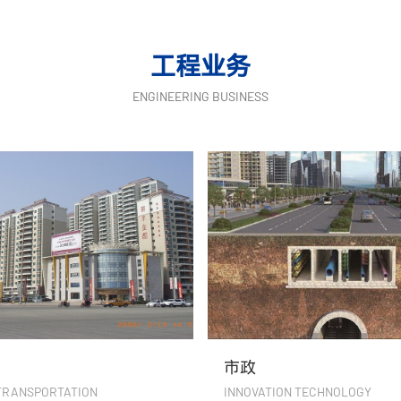
工程业务
ENGINEERING BUSINESS
市政
环境
INNOVATION TECHNOLOGY
POWER PLANT