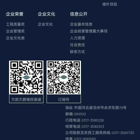
境外项目
企业荣誉
企业文化
信息公开
工程质量奖
企业文化
企业基本信息
企业管理奖
企业经营管理重大事项
企业文化类
人力资源
社会责任
联系方式
欠款欠薪维权渠道
订阅号
地址:中国河北省沧州市永济东路79号
邮编:061000
行政电话:0317-3590226
经营电话:0317-3590303
公司账款及农民工服务热线:0317-3590730
传真:0317-3061580